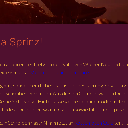
a Sprinz!
ch geboren, lebt jetzt in der Nähe von Wiener Neustadt und
Texte verfasst.
Mehr über Claudia erfahren …
igkeit, sondern ein Lebensstil ist. Ihre Erfahrung zeigt, da
h mit Schreiben verbinden. Aus diesem Grund erwarten Dich 
t Deine Sichtweise. Hinterlasse gerne bei einem oder mehr
t
findest Du Interviews mit Gästen sowie Infos und Tipps r
zum Schreiben hast? Nimm jetzt am
kostenlosen Quiz
teil. 