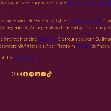
audias kostenloser Facebook-Gruppe
SCHREIBEN MACHT
us.
rfahrungen sammeln? Werde Mitglied im
Reflexionsclub
. Cl
 Anfängerinnen, Anfänger als auch für Fortgeschrittene gee
 ihr bitte hier eine
Nachricht
. Sie freut sich, wenn Du ihr 
sonders häufig ist sie auf der Plattform
Threads
zu finden.
 at the
English site
.
Threads
Instagram
Facebook
Spotify
LinkedIn
YouTube
TikTok