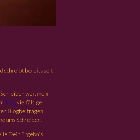
 schreibt bereits seit
ss Schreiben weit mehr
im
Blog
vielfältige
eren Blogbeiträgen
und ums Schreiben.
Teile Dein Ergebnis