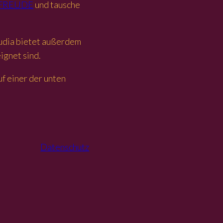
 FREUDE
und tausche
audia bietet außerdem
ignet sind.
auf einer der unten
Datenschutz