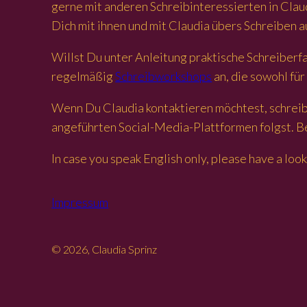
gerne mit anderen Schreibinteressierten in Cl
Dich mit ihnen und mit Claudia übers Schreiben a
Willst Du unter Anleitung praktische Schreibe
regelmäßig
Schreibworkshops
an, die sowohl für
Wenn Du Claudia kontaktieren möchtest, schreibe
angeführten Social-Media-Plattformen folgst. Be
In case you speak English only, please have a look
Impressum
© 2026, Claudia Sprinz