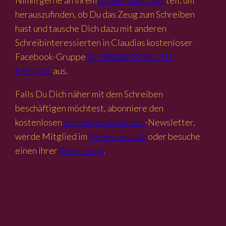
Nimm gerne an ihrem
kostenloses Quiz
teil, um
herauszufinden, ob Du das Zeug zum Schreiben
hast und tausche Dich dazu mit anderen
Schreibinteressierten in Claudias kostenloser
Facebook-Gruppe
SCHREIBEN MACHT
FREUDE
aus.
Falls Du Dich näher mit dem Schreiben
beschäftigen möchtest, abonniere den
kostenlosen
Schreibinspirationen
-Newsletter,
werde Mitglied im
Reflexionsclub
oder besuche
einen ihrer
Workshops
.