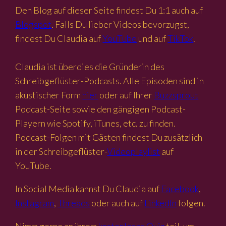
Den Blog auf dieser Seite findest Du 1:1 auch auf
Blogspot
. Falls Du lieber Videos bevorzugst,
findest Du Claudia auf
YouTube
und auf
TikTok
.
Claudia ist überdies die Gründerin des
Schreibgeflüster-Podcasts. Alle Episoden sind in
akustischer Form
hier
oder auf Ihrer
Buzzsprout
Podcast-Seite sowie den gängigen Podcast-
Playern wie Spotify, iTunes, etc. zu finden.
Podcast-Folgen mit Gästen findest Du zusätzlich
in der Schreibgeflüster-
Videoplaylist
auf
YouTube.
In Social Media kannst Du Claudia auf
Facebook
,
Instagram
,
Threads
oder auch auf
LinkedIn
folgen.