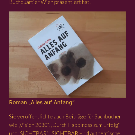
Buchquartier Wien präsentiert hat.
Roman „Alles auf Anfang“
Sie veröffentlichte auch Beiträge für Sachbücher
wie „Vision 2030“, „Durch Happiness zum Erfolg“
und „SICHTBAR“. „SICHTBAR – 14 authentische