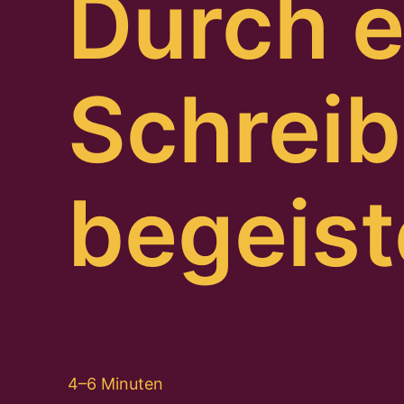
Durch e
Schreib
begeist
4–6 Minuten