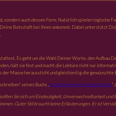
nd, sondern auch dessen Form. Natürlich spielen logische Fa
Deine Botschaft bei ihnen ankommt. Dabei unterstützt Dich
.
gestaltest. Es geht um die Wahl Deiner Worte, den Aufbau D
nden, hält sie fest und macht die Lektüre nicht nur informa
us der Masse heraussticht und gleichzeitig die gewünschte 
schreiben“ seines Buchs „
Grundlagen der Kommunikation
“ 
sollten Sie sich um Eindeutigkeit, Unverwechselbarkeit und 
mmen. Guter Stil braucht keine Erläuterungen. Er ist Vers