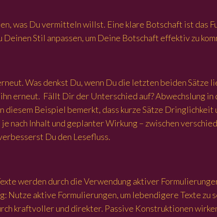
en, was Du vermitteln willst. Eine klare Botschaft ist das 
 Deinen Stil anpassen, um Deine Botschaft effektiv zu kom
 erneut. Was denkst Du, wenn Du die letzten beiden Sätze l
 ihn erneut. Fällt Dir der Unterschied auf? Abwechslung in 
 an diesem Beispiel bemerkt, dass kurze Sätze Dringlichke
 je nach Inhalt und geplanter Wirkung – zwischen verschie
verbesserst Du den Lesefluss.
 Texte werden durch die Verwendung aktiver Formulierungen
tig: Nutze aktive Formulierungen, um lebendigere Texte zu s
ch kraftvoller und direkter. Passive Konstruktionen wirke