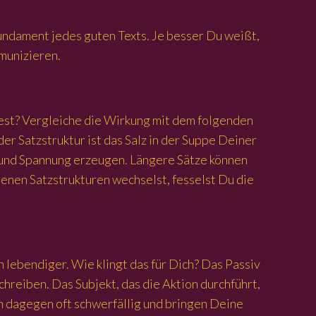
Fundament jedes guten Texts. Je besser Du weißt,
munizieren.
iest? Vergleiche die Wirkung mit dem folgenden
der Satzstruktur ist das Salz in der Suppe Deiner
it und Spannung erzeugen. Längere Sätze können
denen Satzstrukturen wechselst, fesselst Du die
 lebendiger. Wie klingt das für Dich? Das Passiv
chreiben. Das Subjekt, das die Aktion durchführt,
n dagegen oft schwerfällig und bringen Deine