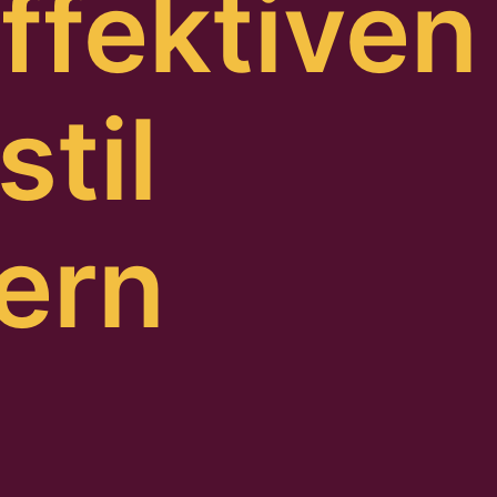
ffektiven
stil
ern