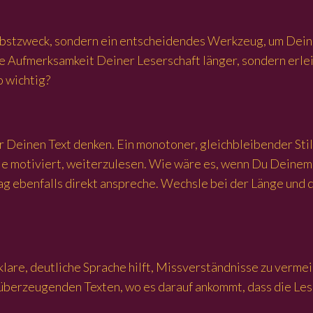
Selbstzweck, sondern ein entscheidendes Werkzeug, um Deine
e Aufmerksamkeit Deiner Leserschaft länger, sondern erle
o wichtig?
 Deinen Text denken. Ein monotoner, gleichbleibender Stil
e motiviert, weiterzulesen. Wie wäre es, wenn Du Deinem P
trag ebenfalls direkt anspreche. Wechsle bei der Länge und
 klare, deutliche Sprache hilft, Missverständnisse zu ver
d überzeugenden Texten, wo es darauf ankommt, dass die 