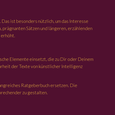
 Das ist besonders nützlich, um das Interesse
n, prägnanten Sätzen und längeren, erzählenden
 erhöht.
tische Elemente einsetzt, die zu Dir oder Deinem
heit der Texte von künstlicher Intelligenz
mfangreiches Ratgeberbuch ersetzen. Die
prechender zu gestalten.