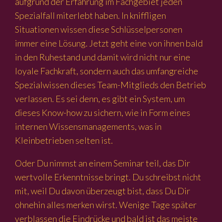
aufgrund der Erfahrung im Fachgebiet jeden
Spezialfall miterlebt haben. In kniffligen
Situationen wissen diese Schlüsselpersonen
immer eine Lösung. Jetzt geht eine von ihnen bald
in den Ruhestand und damit wird nicht nur eine
loyale Fachkraft, sondern auch das umfangreiche
Spezialwissen dieses Team-Mitglieds den Betrieb
verlassen. Es sei denn, es gibt ein System, um
dieses Know-how zu sichern, wie in Form eines
internen Wissensmanagements, was in
Kleinbetrieben selten ist.
Oder Du nimmst an einem Seminar teil, das Dir
wertvolle Erkenntnisse bringt. Du schreibst nicht
mit, weil Du davon überzeugt bist, dass Du Dir
ohnehin alles merken wirst. Wenige Tage später
verblassen die Eindrücke und bald ist das meiste