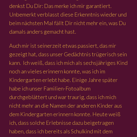
denkst Du Dir: Das merke ich mir garantiert.
Unbemerkt verblasst diese Erkenntnis wieder und
beim nächsten Mal fällt Dir nicht mehr ein, was Du
damals anders gemacht hast.
Auch mir ist seinerzeit etwas passiert, das mir
gezeigt hat, dass unser Gedächtnis trügerisch sein
kann. Ich weiß, dass ich mich als sechsjähriges Kind
noch an vieles erinnern konnte, was ich im
Kindergarten erlebt habe. Einige Jahre später
habe ich unser Familien-Fotoalbum
durchgeblättert und war traurig, dass ich mich
nicht mehr an die Namen der anderen Kinder aus
dem Kindergarten erinnern konnte. Heute weiß
ich, dass solche Erlebnisse dazu beigetragen
haben, dass ich bereits als Schulkind mit dem