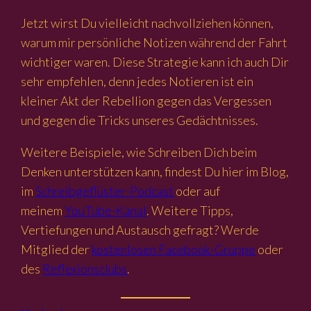
Jetzt wirst Du vielleicht nachvollziehen können,
warum mir persönliche Notizen während der Fahrt
wichtiger waren. Diese Strategie kann ich auch Dir
sehr empfehlen, denn jedes Notieren ist ein
kleiner Akt der Rebellion gegen das Vergessen
und gegen die Tricks unseres Gedächtnisses.
Weitere Beispiele, wie Schreiben Dich beim
Denken unterstützen kann, findest Du hier im Blog,
im
Schreibgeflüster-Podcast
oder auf
meinem
YouTube-Kanal
. Weitere Tipps,
Vertiefungen und Austausch gefragt? Werde
Mitglied der
kostenlosen Facebook-Gruppe
oder
des
Reflexionsclubs
.