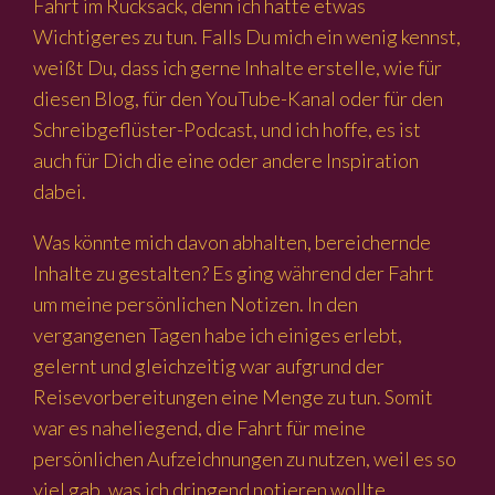
Fahrt im Rucksack, denn ich hatte etwas
Wichtigeres zu tun. Falls Du mich ein wenig kennst,
weißt Du, dass ich gerne Inhalte erstelle, wie für
diesen Blog, für den YouTube-Kanal oder für den
Schreibgeflüster-Podcast, und ich hoffe, es ist
auch für Dich die eine oder andere Inspiration
dabei.
Was könnte mich davon abhalten, bereichernde
Inhalte zu gestalten? Es ging während der Fahrt
um meine persönlichen Notizen. In den
vergangenen Tagen habe ich einiges erlebt,
gelernt und gleichzeitig war aufgrund der
Reisevorbereitungen eine Menge zu tun. Somit
war es naheliegend, die Fahrt für meine
persönlichen Aufzeichnungen zu nutzen, weil es so
viel gab, was ich dringend notieren wollte.