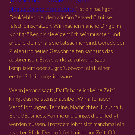
„
Missachtung des Maßstabs (Scope
Neglect/Scope Insensitivity)
“ ist ein häufiger
Denkfehler, bei dem wir Größenverhältnisse
falsch einschätzen. Wir machen manche Dinge im
Kopf größer, als sie eigentlich sein müssten, und
andere kleiner, als sie tatsächlich sind. Gerade bei
Zielen und neuen Gewohnheiten kann uns das
ausbremsen: Etwas wirkt zu aufwendig, zu
kompliziert oder zu groß, obwohl ein kleiner
erster Schritt möglich wäre.
Wenn jemand sagt: „Dafür habe ich keine Zeit“,
klingt das meistens plausibel. Wir alle haben
Verpflichtungen, Termine, Nachrichten, Haushalt,
Beruf/Business, Familie und Dinge, die erledigt
werden müssen. Trotzdem lohnt sich manchmal ein
zweiter Blick. Denn oft fehlt nicht nur Zeit. Oft