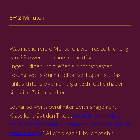
8–12 Minuten
Was machen viele Menschen, wenn es zeitlich eng
wird? Sie werden schneller, hektischer,
ungeduldiger und greifen zur nächstbesten
Lösung, weil sie unmittelbar verfügbar ist. Das
fühlt sich für sie vernünftig an. Schließlich haben
sie keine Zeit zu verlieren.
Lothar Seiwerts berühmter Zeitmanagement-
Klassiker trägt den Titel: „
Wenn du es eilig hast,
gehe langsam. Wenn du es noch eiliger hast, mache
einen Umweg.
“ Allein dieser Titel empfiehlt