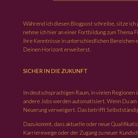
Während ich diesen Blogpost schreibe, sitze ich
nehme ich hier an einer Fortbildung zum Thema Fi
ihre Kenntnisse in unterschiedlichen Bereichen
Deinen Horizont erweiterst.
SICHER IN DIE ZUKUNFT
Im deutschsprachigen Raum, in vielen Regionen i
andere Jobs werden automatisiert. Wenn Du am Bal
Neuerung verweigert. Das betrifft Selbstständ
Dazu kommt, dass aktuelle oder neue Qualifikat
Karrierewege oder der Zugang zu neuer Kundscha