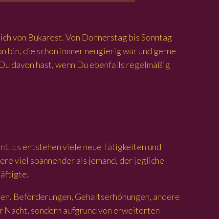
lich von Bukarest. Von Donnerstag bis Sonntag
on bin, die schon immer neugierig war und gerne
 Du davon hast, wenn Du ebenfalls regelmäßig
nt. Es entstehen viele neue Tätigkeiten und
ere viel spannender als jemand, der jegliche
äftigte.
chen. Beförderungen, Gehaltserhöhungen, andere
r Nacht, sondern aufgrund von erweiterten