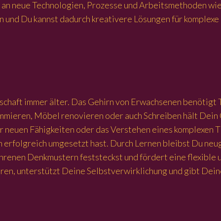
h an neue Technologien, Prozesse und Arbeitsmethoden wie 
n und Du kannst dadurch kreativere Lösungen für komplexe
chaft immer älter. Das Gehirn von Erwachsenen benötigt Tr
mmieren, Möbel renovieren oder auch Schreiben hält Dein 
r neuen Fähigkeiten oder das Verstehen eines komplexen T
erfolgreich umgesetzt hast. Durch Lernen bleibst Du neugi
ahrenen Denkmustern feststeckst und fördert eine flexible
eren, unterstützt Deine Selbstverwirklichung und gibt Dei