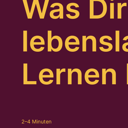
Was Dir
lebens
Lernen 
2–4 Minuten