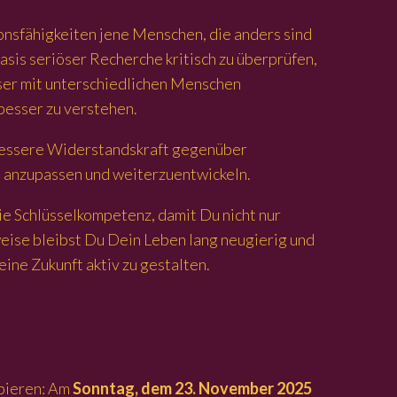
onsfähigkeiten jene Menschen, die anders sind
asis seriöser Recherche kritisch zu überprüfen,
sser mit unterschiedlichen Menschen
besser zu verstehen.
 bessere Widerstandskraft gegenüber
ch anzupassen und weiterzuentwickeln.
die Schlüsselkompetenz, damit Du nicht nur
weise bleibst Du Dein Leben lang neugierig und
ine Zukunft aktiv zu gestalten.
obieren: Am
Sonntag, dem 23. November 2025