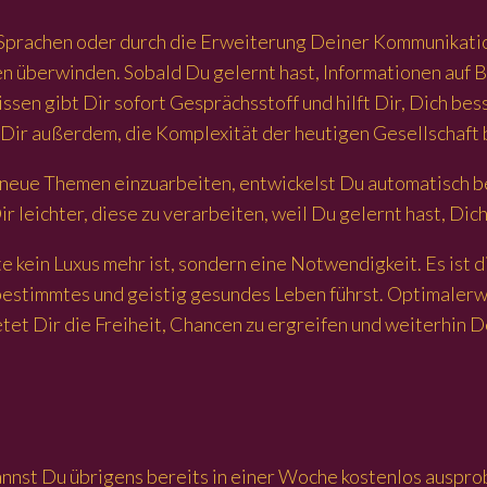
e Sprachen oder durch die Erweiterung Deiner Kommunikati
n überwinden. Sobald Du gelernt hast, Informationen auf B
ssen gibt Dir sofort Gesprächsstoff und hilft Dir, Dich be
Dir außerdem, die Komplexität der heutigen Gesellschaft 
in neue Themen einzuarbeiten, entwickelst Du automatisch
ir leichter, diese zu verarbeiten, weil Du gelernt hast, Di
e kein Luxus mehr ist, sondern eine Notwendigkeit. Es ist 
stbestimmtes und geistig gesundes Leben führst. Optimaler
t Dir die Freiheit, Chancen zu ergreifen und weiterhin De
annst Du übrigens bereits in einer Woche kostenlos auspr