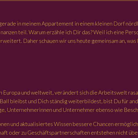
 gerade in meinem Appartement in einem kleinen Dorf nörd
nanzen teil. Warum erzähle ich Dir das? Weil ich eine Pers
 erweitert. Daher schauen wir uns heute gemeinsam an, was
n Europa und weltweit, verändert sich die Arbeitswelt rasa
l bleibst und Dich ständig weiterbildest, bist Du für and
ige, Unternehmerinnen und Unternehmer ebenso wie Besch
ionen und aktualisiertes Wissen bessere Chancen ermögli
ft oder zu Geschäftspartnerschaften entstehen nicht übe