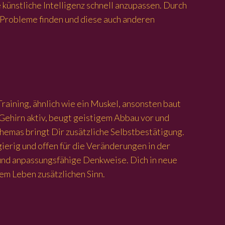
künstliche Intelligenz schnell anzupassen. Durch
 Probleme finden und diese auch anderen
aining, ähnlich wie ein Muskel, ansonsten baut
Gehirn aktiv, beugt geistigem Abbau vor und
hemas bringt Dir zusätzliche Selbstbestätigung.
erig und offen für die Veränderungen in der
 und anpassungsfähige Denkweise. Dich in neue
nem Leben zusätzlichen Sinn.