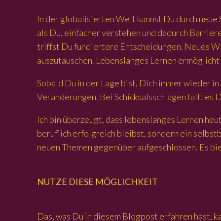
In der globalisierten Welt kannst Du durch neu
als Du, einfacher verstehen und dadurch Barriere
triffst Du fundiertere Entscheidungen. Neues Wi
auszutauschen. Lebenslanges Lernen ermöglicht 
Sobald Du in der Lage bist, Dich immer wieder 
Veränderungen. Bei Schicksalsschlägen fällt es D
Ich bin überzeugt, dass lebenslanges Lernen heut
beruflich erfolgreich bleibst, sondern ein selb
neuen Themen gegenüber aufgeschlossen. Es biete
NUTZE DIESE MÖGLICHKEIT
Das, was Du in diesem Blogpost erfahren hast, k