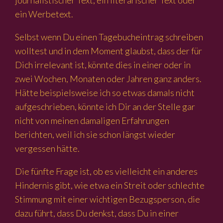
journalistischer Text, ein literarischer Text oder
ein Werbetext.
Selbst wenn Du einen Tagebucheintrag schreiben
wolltest und in dem Moment glaubst, dass der für
Dich irrelevant ist, könnte dies in einer oder in
zwei Wochen, Monaten oder Jahren ganz anders.
Hätte beispielsweise ich so etwas damals nicht
aufgeschrieben, könnte ich Dir an der Stelle gar
nicht von meinen damaligen Erfahrungen
berichten, weil ich sie schon längst wieder
vergessen hätte.
Die fünfte Frage ist, ob es vielleicht ein anderes
Hindernis gibt, wie etwa ein Streit oder schlechte
Stimmung mit einer wichtigen Bezugsperson, die
dazu führt, dass Du denkst, dass Du in einer