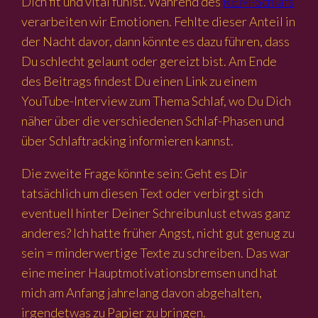
Dich fit und vital fühlst. Während des
REM-Schlafs
verarbeiten wir Emotionen. Fehlte dieser Anteil in
der Nacht davor, dann könnte es dazu führen, dass
Du schlecht gelaunt oder gereizt bist. Am Ende
des Beitrags findest Du einen Link zu einem
YouTube-Interview zum Thema Schlaf, wo Du Dich
näher über die verschiedenen Schlaf-Phasen und
über Schlaftracking informieren kannst.
Die zweite Frage könnte sein: Geht es Dir
tatsächlich um diesen Text oder verbirgt sich
eventuell hinter Deiner Schreibunlust etwas ganz
anderes? Ich hatte früher Angst, nicht gut genug zu
sein = minderwertige Texte zu schreiben. Das war
eine meiner Hauptmotivationsbremsen und hat
mich am Anfang jahrelang davon abgehalten,
irgendetwas zu Papier zu bringen.