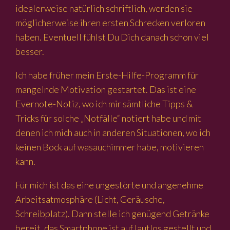
idealerweise natürlich schriftlich, werden sie
möglicherweise ihren ersten Schrecken verloren
haben. Eventuell fühlst Du Dich danach schon viel
besser.
Ich habe früher mein Erste-Hilfe-Programm für
mangelnde Motivation gestartet. Das ist eine
Evernote-Notiz, wo ich mir sämtliche Tipps &
Tricks für solche „Notfälle“ notiert habe und mit
denen ich mich auch in anderen Situationen, wo ich
keinen Bock auf wasauchimmer habe, motivieren
kann.
Für mich ist das eine ungestörte und angenehme
Arbeitsatmosphäre (Licht, Geräusche,
Schreibplatz). Dann stelle ich genügend Getränke
bereit, das Smartphone ist auf lautlos gestellt und