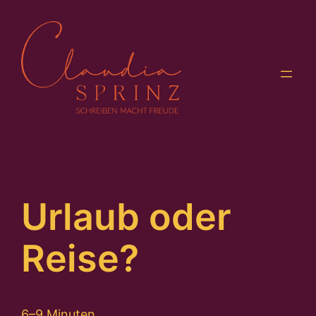
Zum
Inhalt
springen
Urlaub oder
Reise?
6–9 Minuten