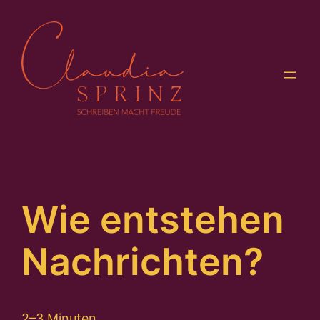
Zum
Inhalt
springen
Wie entstehen
Nachrichten?
2–3 Minuten