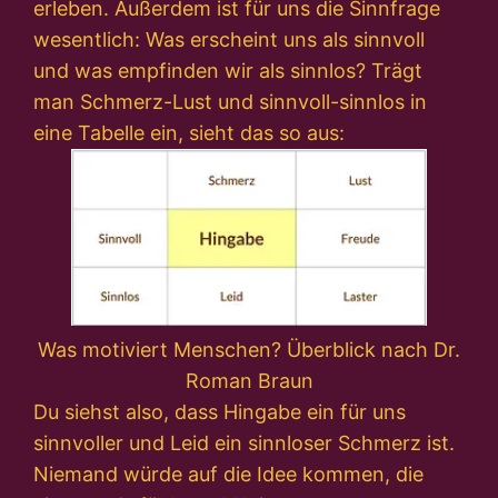
erleben. Außerdem ist für uns die Sinnfrage
wesentlich: Was erscheint uns als sinnvoll
und was empfinden wir als sinnlos? Trägt
man Schmerz-Lust und sinnvoll-sinnlos in
eine Tabelle ein, sieht das so aus:
Was motiviert Menschen? Überblick nach Dr.
Roman Braun
Du siehst also, dass Hingabe ein für uns
sinnvoller und Leid ein sinnloser Schmerz ist.
Niemand würde auf die Idee kommen, die