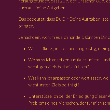
herausgefunden, dass 20 % der Ursachen 80 % der
auch auf Deine Aufgaben.
Das bedeutet, dass Du Dir Deine Aufgabenliste 
bringen.
Je nachdem, worum es sich handelt, könnten Dir 
Was ist (kurz-, mittel- und langfristig) mei
Wo muss ich ansetzen, um (kurz-, mittel- u
wichtigen Ziels herbeizuführen?
Was kann ich anpassen oder weglassen, weil
wichtigsten Ziels beiträgt?
Unterstütze ich bei der Erledigung dieser A
Problems eines Menschen, der für mich sehr