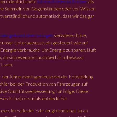
chern deutlich mehr
Informationen im Körper
, als
sche Sammeln von Gegenständen oder von Wissen
verständlich und automatisch, dass wir das gar
rden gekonnt überspringen
verwiesen habe,
ch unser Unterbewusstsein gesteuert wie auf
 Energie verbraucht. Um Energie zu sparen, läuft
, ob sich eventuell auch bei Dir unbewusst
t sein.
r der führenden Ingenieure bei der Entwicklung
ehler bei der Produktion von Fahrzeugen auf
sive Qualitätsverbesserung zur Folge. Diese
eses Prinzip erstmals entdeckt hat.
nen. Im Falle der Fahrzeugtechnik hat Juran