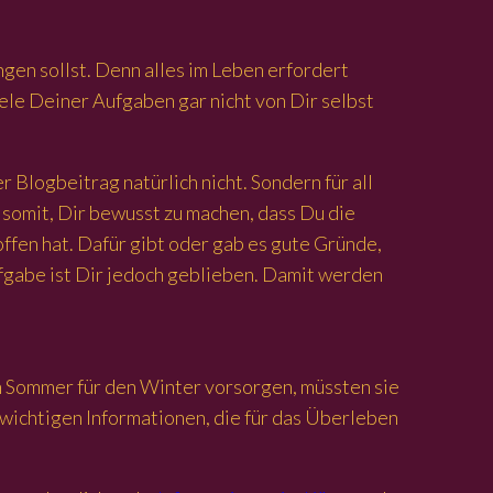
ngen sollst. Denn alles im Leben erfordert
ele Deiner Aufgaben gar nicht von Dir selbst
 Blogbeitrag natürlich nicht. Sondern für all
 somit, Dir bewusst zu machen, dass Du die
offen hat. Dafür gibt oder gab es gute Gründe,
ufgabe ist Dir jedoch geblieben. Damit werden
im Sommer für den Winter vorsorgen, müssten sie
 wichtigen Informationen, die für das Überleben