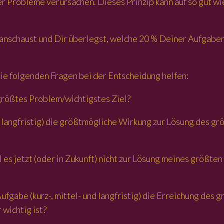
 Probleme verursachen. Dieses Prinzip kann auf so gut wi
anschaust und Dir überlegst, welche 20 % Deiner Aufgaben
die folgenden Fragen bei der Entscheidung helfen:
n größtes Problem/wichtigstes Ziel?
nd langfristig) die größtmögliche Wirkung zur Lösung des g
 es jetzt (oder in Zukunft) nicht zur Lösung meines größte
ufgabe (kurz-, mittel- und langfristig) die Erreichung des 
 wichtig ist?