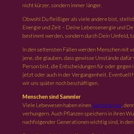
nicht kürzer, sondern immer länger.
Obwohl Du fleißiger als viele andere bist, stells
Energie und Zeit – Deine Lebensenergie und Dein
bestimmt werden, sondern durch Dein Umfeld, ta
In den seltensten Fällen werden Menschen mit vor
jene, die glauben, dass gewisse Umstände dafür v
Person bist, die Entscheidungen für oder gegen i
jetzt oder auch in der Vergangenheit. Eventuell
wir uns später noch beschäftigen.
Menschen sind Sammler
Viele Lebewesen haben einen
Sammeltrieb
, den
verhungern. Auch Pflanzen speichern in ihren Wur
nachfolgender Generationen wichtig sind, in de