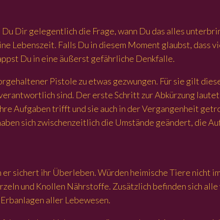
t Du Dir gelegentlich die Frage, wann Du das alles unterbri
e Lebenszeit. Falls Du in diesem Moment glaubst, dass vi
ppst Du in eine äußerst gefährliche Denkfalle.
gehaltener Pistole zu etwas gezwungen. Für sie gilt dieser
erantwortlich sind. Der erste Schritt zur Abkürzung lautet
hre Aufgaben trifft und sie auch in der Vergangenheit getr
 haben sich zwischenzeitlich die Umstände geändert, die A
n er sichert ihr Überleben. Würden heimische Tiere nicht 
zeln und Knollen Nährstoffe. Zusätzlich befinden sich alle
n Erbanlagen aller Lebewesen.