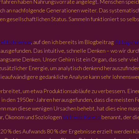
 Vorfahren haben Nahrungsvorräte angelegt. Menschen spei
auch an nachfolgende Generationen weiter. Das systemati
gesellschaftlichen Status. Sammeln funktioniert so selbst
iel Kahneman
, auf den ich bereits im Blogbeitrag
Alltagshü
ausgefunden. Das intuitive, schnelle Denken – wo wir dur
langsame Denken. Unser Gehirn ist ein Organ, das sehr viel
zusätzlicher Energie, um analytisch denkend herauszufinden
eaufwändigere gedankliche Analyse kann sehr lohnenswer
rbreitet, um etwa Produktionsabläufe zu verbessern. Eine
at in den 1950er-Jahren herausgefunden, dass die meisten F
nn man diese wenigen Ursachen behebt, hat dies eine mas
eur, Ökonom und Soziologen
Vilfredo Pareto
benannt, der di
 20 % des Aufwands 80 % der Ergebnisse erzielt werden kön