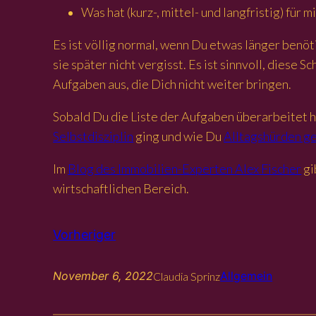
Was hat (kurz-, mittel- und langfristig) für
Es ist völlig normal, wenn Du etwas länger benöti
sie später nicht vergisst. Es ist sinnvoll, dies
Aufgaben aus, die Dich nicht weiter bringen.
Sobald Du die Liste der Aufgaben überarbeitet 
Selbstdisziplin
ging und wie Du
Alltagshürden g
Im
Blog des Immobilien-Experten Alex Fischer
gi
wirtschaftlichen Bereich.
Vorheriger
November 6, 2022
Allgemein
Claudia Sprinz