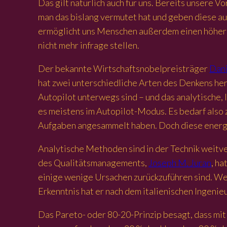
Das gilt natürlich auch für uns. Bereits unsere
man das bislang vermutet hat und geben diese 
ermöglicht uns Menschen außerdem einen höheren 
nicht mehr infrage stellen.
Der bekannte Wirtschaftsnobelpreisträger
Dan
hat zwei unterschiedliche Arten des Denkens her
Autopilot unterwegs sind – und das analytische, 
es meistens im Autopilot-Modus. Es bedarf also 
Aufgaben angesammelt haben. Doch diese energi
Analytische Methoden sind in der Technik weitve
des Qualitätsmanagements,
Joseph M. Juran
, h
einige wenige Ursachen zurückzuführen sind. We
Erkenntnis hat er nach dem italienischen Ingeni
Das Pareto- oder 80-20-Prinzip besagt, dass mit